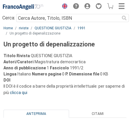
Menu
Cerca:
Main content
Home
riviste
QUESTIONE GIUSTIZIA
1991
Un progetto di depenalizzazione
Un progetto di depenalizzazione
Titolo Rivista
QUESTIONE GIUSTIZIA
Autori/Curatori
Magistratura democrartica
Anno di pubblicazione
1
Fascicolo
1991/2
Lingua
Italiano
Numero pagine
0
P.
Dimensione file
0 KB
DOI
Il DOI è il codice a barre della proprietà intellettuale: per saperne di
più
clicca qui
ANTEPRIMA
CITAMI