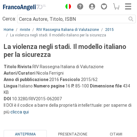
Menu
Cerca:
Main content
Home
riviste
RIV Rassegna Italiana di Valutazione
2015
La violenza negli stadi. Il modello italiano per la sicurezza
La violenza negli stadi. Il modello italiano
per la sicurezza
Titolo Rivista
RIV Rassegna Italiana di Valutazione
Autori/Curatori
Nicola Ferrigni
Anno di pubblicazione
2016
Fascicolo
2015/62
Lingua
Italiano
Numero pagine
16
P.
85-100
Dimensione file
434
KB
DOI
10.3280/RIV2015-062007
Il DOI è il codice a barre della proprietà intellettuale: per saperne di
più
clicca qui
ANTEPRIMA
PRESENTAZIONE
CITAMI