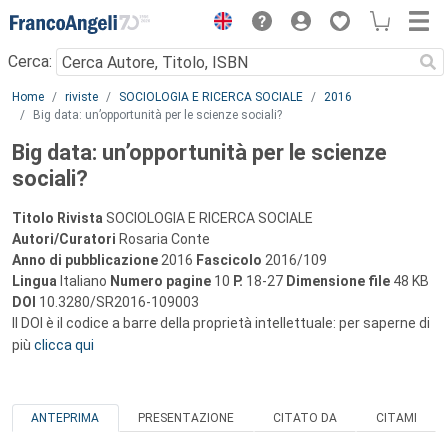
Menu
Cerca:
Main content
Home
riviste
SOCIOLOGIA E RICERCA SOCIALE
2016
Big data: un’opportunità per le scienze sociali?
Big data: un’opportunità per le scienze
sociali?
Titolo Rivista
SOCIOLOGIA E RICERCA SOCIALE
Autori/Curatori
Rosaria Conte
Anno di pubblicazione
2016
Fascicolo
2016/109
Lingua
Italiano
Numero pagine
10
P.
18-27
Dimensione file
48 KB
DOI
10.3280/SR2016-109003
Il DOI è il codice a barre della proprietà intellettuale: per saperne di
più
clicca qui
ANTEPRIMA
PRESENTAZIONE
CITATO DA
CITAMI