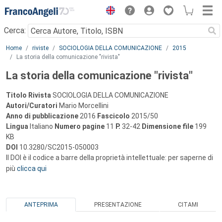
Menu
Cerca:
Main content
Home
riviste
SOCIOLOGIA DELLA COMUNICAZIONE
2015
La storia della comunicazione "rivista"
La storia della comunicazione "rivista"
Titolo Rivista
SOCIOLOGIA DELLA COMUNICAZIONE
Autori/Curatori
Mario Morcellini
Anno di pubblicazione
2016
Fascicolo
2015/50
Lingua
Italiano
Numero pagine
11
P.
32-42
Dimensione file
199
KB
DOI
10.3280/SC2015-050003
Il DOI è il codice a barre della proprietà intellettuale: per saperne di
più
clicca qui
ANTEPRIMA
PRESENTAZIONE
CITAMI