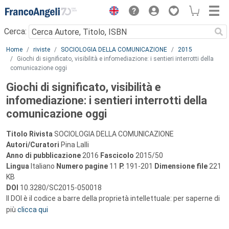
Menu
Cerca:
Main content
Home
riviste
SOCIOLOGIA DELLA COMUNICAZIONE
2015
Giochi di significato, visibilità e infomediazione: i sentieri interrotti della
comunicazione oggi
Giochi di significato, visibilità e
infomediazione: i sentieri interrotti della
comunicazione oggi
Titolo Rivista
SOCIOLOGIA DELLA COMUNICAZIONE
Autori/Curatori
Pina Lalli
Anno di pubblicazione
2016
Fascicolo
2015/50
Lingua
Italiano
Numero pagine
11
P.
191-201
Dimensione file
221
KB
DOI
10.3280/SC2015-050018
Il DOI è il codice a barre della proprietà intellettuale: per saperne di
più
clicca qui