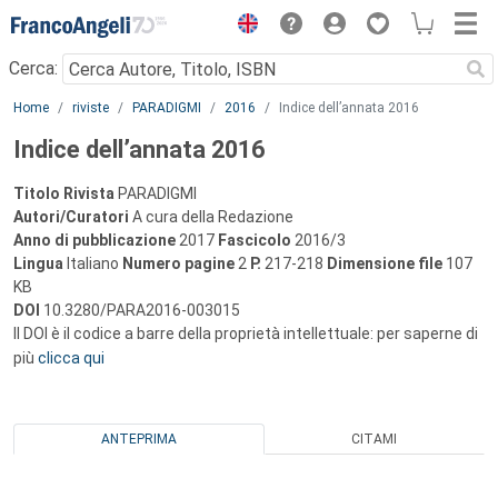
Menu
Cerca:
Main content
Home
riviste
PARADIGMI
2016
Indice dell’annata 2016
Indice dell’annata 2016
Titolo Rivista
PARADIGMI
Autori/Curatori
A cura della Redazione
Anno di pubblicazione
2017
Fascicolo
2016/3
Lingua
Italiano
Numero pagine
2
P.
217-218
Dimensione file
107
KB
DOI
10.3280/PARA2016-003015
Il DOI è il codice a barre della proprietà intellettuale: per saperne di
più
clicca qui
ANTEPRIMA
CITAMI