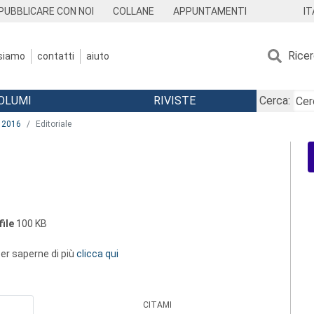
IT
PUBBLICARE CON NOI
COLLANE
APPUNTAMENTI
Rice
 siamo
contatti
aiuto
OLUMI
RIVISTE
Cerca:
2016
Editoriale
ile
100 KB
 per saperne di più
clicca qui
CITAMI