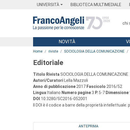
Menu
Main content
Footer
Menu
UNIVERSITÀ
BIBLIOTECA MULTIMEDIALE
chi
NOVITÀ
V
Main content
Home
riviste
SOCIOLOGIA DELLA COMUNICAZIONE
Editoriale
Titolo Rivista
SOCIOLOGIA DELLA COMUNICAZIONE
Autori/Curatori
Lella Mazzoli
Anno di pubblicazione
2017
Fascicolo
2016/52
Lingua
Italiano
Numero pagine
3
P.
5-7
Dimensione f
DOI
10.3280/SC2016-052001
Il DOI è il codice a barre della proprietà intellettuale:
ANTEPRIMA