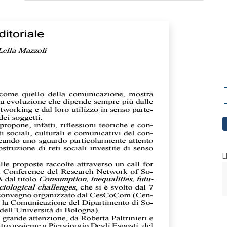
←
←
L