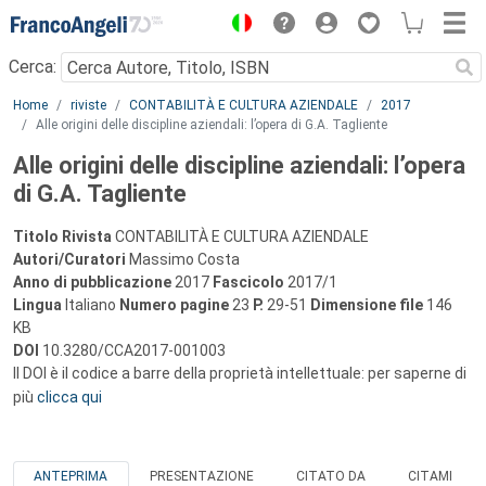
Menu
Cerca:
Main content
Home
riviste
CONTABILITÀ E CULTURA AZIENDALE
2017
Alle origini delle discipline aziendali: l’opera di G.A. Tagliente
Alle origini delle discipline aziendali: l’opera
di G.A. Tagliente
Titolo Rivista
CONTABILITÀ E CULTURA AZIENDALE
Autori/Curatori
Massimo Costa
Anno di pubblicazione
2017
Fascicolo
2017/1
Lingua
Italiano
Numero pagine
23
P.
29-51
Dimensione file
146
KB
DOI
10.3280/CCA2017-001003
Il DOI è il codice a barre della proprietà intellettuale: per saperne di
più
clicca qui
ANTEPRIMA
PRESENTAZIONE
CITATO DA
CITAMI