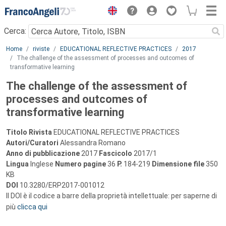
Menu
Cerca:
Main content
Home
riviste
EDUCATIONAL REFLECTIVE PRACTICES
2017
The challenge of the assessment of processes and outcomes of
transformative learning
The challenge of the assessment of
processes and outcomes of
transformative learning
Titolo Rivista
EDUCATIONAL REFLECTIVE PRACTICES
Autori/Curatori
Alessandra Romano
Anno di pubblicazione
2017
Fascicolo
2017/1
Lingua
Inglese
Numero pagine
36
P.
184-219
Dimensione file
350
KB
DOI
10.3280/ERP2017-001012
Il DOI è il codice a barre della proprietà intellettuale: per saperne di
più
clicca qui