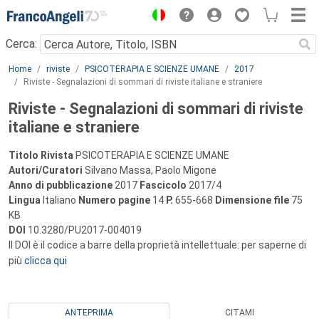
Menu
Cerca:
Main content
Home
riviste
PSICOTERAPIA E SCIENZE UMANE
2017
Riviste - Segnalazioni di sommari di riviste italiane e straniere
Riviste - Segnalazioni di sommari di riviste
italiane e straniere
Titolo Rivista
PSICOTERAPIA E SCIENZE UMANE
Autori/Curatori
Silvano Massa, Paolo Migone
Anno di pubblicazione
2017
Fascicolo
2017/4
Lingua
Italiano
Numero pagine
14
P.
655-668
Dimensione file
75
KB
DOI
10.3280/PU2017-004019
Il DOI è il codice a barre della proprietà intellettuale: per saperne di
più
clicca qui
ANTEPRIMA
CITAMI