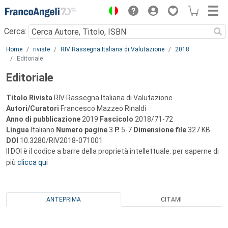
Menu
Cerca:
Main content
Home
riviste
RIV Rassegna Italiana di Valutazione
2018
Editoriale
Editoriale
Titolo Rivista
RIV Rassegna Italiana di Valutazione
Autori/Curatori
Francesco Mazzeo Rinaldi
Anno di pubblicazione
2019
Fascicolo
2018/71-72
Lingua
Italiano
Numero pagine
3
P.
5-7
Dimensione file
327 KB
DOI
10.3280/RIV2018-071001
Il DOI è il codice a barre della proprietà intellettuale: per saperne di
più
clicca qui
ANTEPRIMA
CITAMI