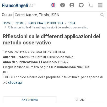
Menu
Cerca:
Main content
Home
riviste
RASSEGNA DI PSICOLOGIA
1994
Riflessioni sulle differenti applicazioni del metodo osservativo
Riflessioni sulle differenti applicazioni del
metodo osservativo
Titolo Rivista
RASSEGNA DI PSICOLOGIA
Autori/Curatori
Rita Cerruti, Giuseppina Valvo
Anno di pubblicazione
1
Fascicolo
1994/2
Lingua
Italiano
Numero pagine
0
P.
Dimensione file
0 KB
DOI
Il DOI è il codice a barre della proprietà intellettuale: per saperne di
più
clicca qui
ANTEPRIMA
CITAMI