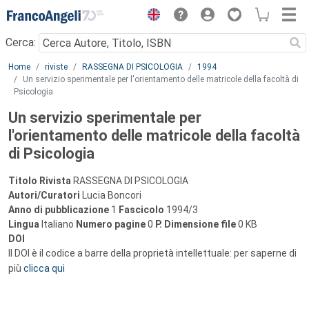
Menu
Cerca:
Main content
Home
riviste
RASSEGNA DI PSICOLOGIA
1994
Un servizio sperimentale per l'orientamento delle matricole della facoltà di
Psicologia
Un servizio sperimentale per
l'orientamento delle matricole della facoltà
di Psicologia
Titolo Rivista
RASSEGNA DI PSICOLOGIA
Autori/Curatori
Lucia Boncori
Anno di pubblicazione
1
Fascicolo
1994/3
Lingua
Italiano
Numero pagine
0
P.
Dimensione file
0 KB
DOI
Il DOI è il codice a barre della proprietà intellettuale: per saperne di
più
clicca qui