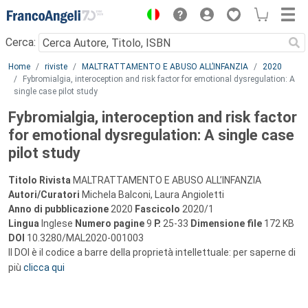
Menu
Cerca:
Main content
Home
riviste
MALTRATTAMENTO E ABUSO ALL’INFANZIA
2020
Fybromialgia, interoception and risk factor for emotional dysregulation: A
single case pilot study
Fybromialgia, interoception and risk factor
for emotional dysregulation: A single case
pilot study
Titolo Rivista
MALTRATTAMENTO E ABUSO ALL’INFANZIA
Autori/Curatori
Michela Balconi, Laura Angioletti
Anno di pubblicazione
2020
Fascicolo
2020/1
Lingua
Inglese
Numero pagine
9
P.
25-33
Dimensione file
172 KB
DOI
10.3280/MAL2020-001003
Il DOI è il codice a barre della proprietà intellettuale: per saperne di
più
clicca qui