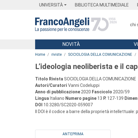
Menu
Main content
Footer
Menu
UNIVERSITÀ
BIBLIOTECA MULTIMEDIALE
chi
NOVITÀ
V
Main content
Home
riviste
SOCIOLOGIA DELLA COMUNICAZIONE
L’ideologia neoliberista e il ca
Titolo Rivista
SOCIOLOGIA DELLA COMUNICAZIONE
Autori/Curatori
Vanni Codeluppi
Anno di pubblicazione
2020
Fascicolo
2020/59
Lingua
Italiano
Numero pagine
13
P.
127-139
Dimens
DOI
10.3280/SC2020-059007
Il DOI è il codice a barre della proprietà intellettuale:
ANTEPRIMA