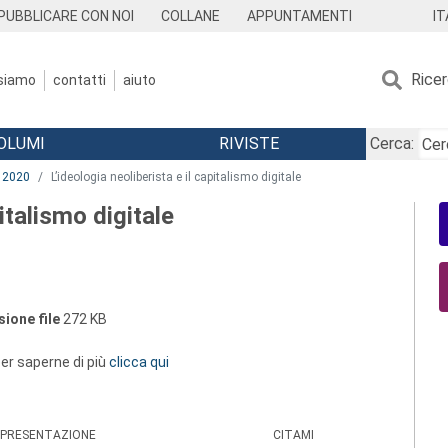
IT
PUBBLICARE CON NOI
COLLANE
APPUNTAMENTI
Rice
 siamo
contatti
aiuto
OLUMI
RIVISTE
Cerca:
2020
L’ideologia neoliberista e il capitalismo digitale
pitalismo digitale
ione file
272 KB
 per saperne di più
clicca qui
PRESENTAZIONE
CITAMI