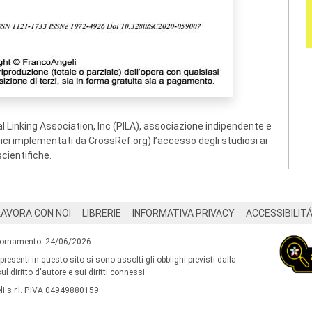
 Linking Association, Inc (PILA), associazione indipendente e
ogici implementati da CrossRef.org) l’accesso degli studiosi ai
scientifiche.
LAVORA CON NOI
LIBRERIE
INFORMATIVA PRIVACY
ACCESSIBILIT
iornamento: 24/06/2026
 presenti in questo sito si sono assolti gli obblighi previsti dalla
l diritto d'autore e sui diritti connessi.
i s.r.l. P.IVA 04949880159