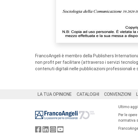
FrancoAngeli è membro della Publishers International
non profit per facilitare (attraverso i servizi tecnol
contenuti digitali nelle pubblicazioni professionali e 
Footer
LA TUA OPINIONE
CATALOGHI
CONVENZIONI
Ultimo agg
Per le opere
normativa su
FrancoAngel