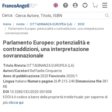
Menu
Cerca:
Main content
Home
riviste
CITTADINANZA EUROPEA (LA)
2020
Parlamento Europeo: potenzialità e contraddizioni, una interpretazione
sovrannazionale
Parlamento Europeo: potenzialità e
contraddizioni, una interpretazione
sovrannazionale
Titolo Rivista
CITTADINANZA EUROPEA (LA)
Autori/Curatori
Raffaella Cinquanta
Anno di pubblicazione
2020
Fascicolo
2020/1
Lingua
Italiano
Numero pagine
26
P.
215-240
Dimensione file
381
KB
DOI
10.3280/CEU2020-001008
Il DOI è il codice a barre della proprietà intellettuale: per saperne di
più
clicca qui