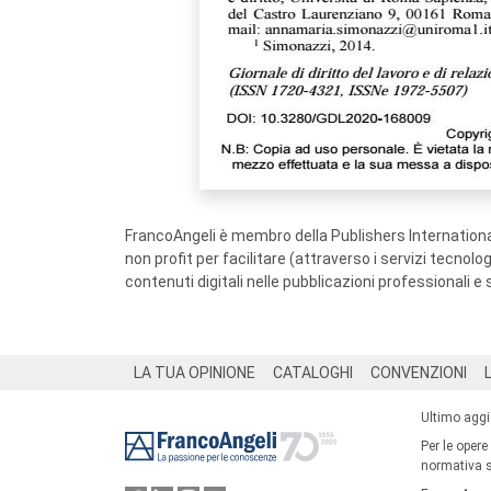
FrancoAngeli è membro della Publishers International
non profit per facilitare (attraverso i servizi tecnol
contenuti digitali nelle pubblicazioni professionali e 
Footer
LA TUA OPINIONE
CATALOGHI
CONVENZIONI
Ultimo agg
Per le opere
normativa su