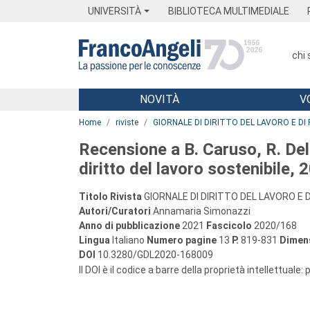
Menu
Main content
Footer
Menu
UNIVERSITÀ
BIBLIOTECA MULTIMEDIALE
chi
NOVITÀ
V
Main content
Home
riviste
GIORNALE DI DIRITTO DEL LAVORO E DI 
Recensione a B. Caruso, R. Del
diritto del lavoro sostenibile, 
Titolo Rivista
GIORNALE DI DIRITTO DEL LAVORO E D
Autori/Curatori
Annamaria Simonazzi
Anno di pubblicazione
2021
Fascicolo
2020/168
Lingua
Italiano
Numero pagine
13
P.
819-831
Dimens
DOI
10.3280/GDL2020-168009
Il DOI è il codice a barre della proprietà intellettuale: