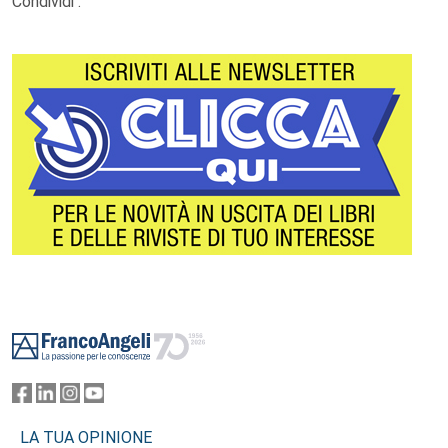
Condividi :
Footer
LA TUA OPINIONE