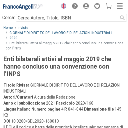
Menu
Cerca:
Main content
Home
riviste
GIORNALE DI DIRITTO DEL LAVORO E DI RELAZIONI INDUSTRIALI
2020
Enti bilaterali attivi al maggio 2019 che hanno concluso una convenzione
con l’INPS
Enti bilaterali attivi al maggio 2019 che
hanno concluso una convenzione con
l’INPS
Titolo Rivista
GIORNALE DI DIRITTO DEL LAVORO E DI RELAZIONI
INDUSTRIALI
Autori/Curatori
A cura della Redazione
Anno di pubblicazione
2021
Fascicolo
2020/168
Lingua
Italiano
Numero pagine
4
P.
841-844
Dimensione file
145
KB
DOI
10.3280/GDL2020-168013
Il DOI è il codice a barre della proprietà intellettuale: per saperne di