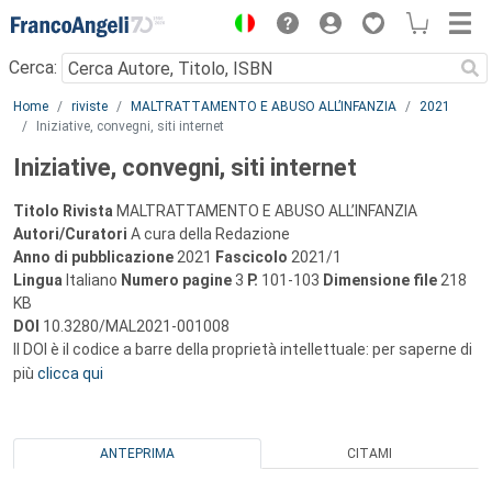
Menu
Cerca:
Main content
Home
riviste
MALTRATTAMENTO E ABUSO ALL’INFANZIA
2021
Iniziative, convegni, siti internet
Iniziative, convegni, siti internet
Titolo Rivista
MALTRATTAMENTO E ABUSO ALL’INFANZIA
Autori/Curatori
A cura della Redazione
Anno di pubblicazione
2021
Fascicolo
2021/1
Lingua
Italiano
Numero pagine
3
P.
101-103
Dimensione file
218
KB
DOI
10.3280/MAL2021-001008
Il DOI è il codice a barre della proprietà intellettuale: per saperne di
più
clicca qui
ANTEPRIMA
CITAMI