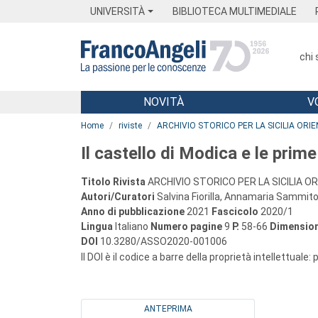
Menu
Main content
Footer
Menu
UNIVERSITÀ
BIBLIOTECA MULTIMEDIALE
chi
NOVITÀ
V
Main content
Home
riviste
ARCHIVIO STORICO PER LA SICILIA ORI
Il castello di Modica e le prim
Titolo Rivista
ARCHIVIO STORICO PER LA SICILIA O
Autori/Curatori
Salvina Fiorilla, Annamaria Sammit
Anno di pubblicazione
2021
Fascicolo
2020/1
Lingua
Italiano
Numero pagine
9
P.
58-66
Dimension
DOI
10.3280/ASSO2020-001006
Il DOI è il codice a barre della proprietà intellettuale:
ANTEPRIMA