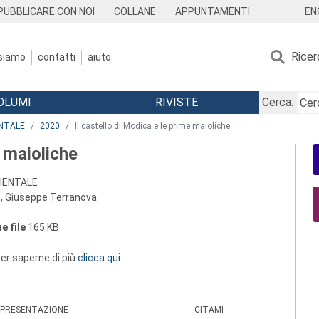
EN
PUBBLICARE CON NOI
COLLANE
APPUNTAMENTI
Ricer
 siamo
contatti
aiuto
OLUMI
RIVISTE
Cerca:
ENTALE
2020
Il castello di Modica e le prime maioliche
e maioliche
RIENTALE
o, Giuseppe Terranova
e file
165 KB
 per saperne di più
clicca qui
PRESENTAZIONE
CITAMI