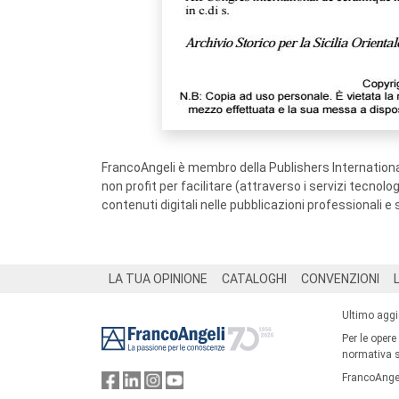
FrancoAngeli è membro della Publishers International
non profit per facilitare (attraverso i servizi tecnol
contenuti digitali nelle pubblicazioni professionali e 
Footer
LA TUA OPINIONE
CATALOGHI
CONVENZIONI
Ultimo agg
Per le opere
normativa su
FrancoAngel