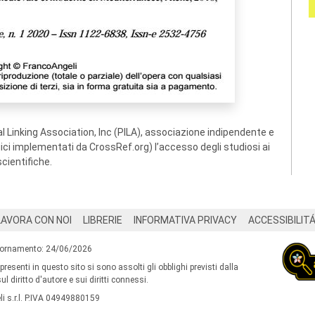
 Linking Association, Inc (PILA), associazione indipendente e
ogici implementati da CrossRef.org) l’accesso degli studiosi ai
scientifiche.
LAVORA CON NOI
LIBRERIE
INFORMATIVA PRIVACY
ACCESSIBILIT
iornamento: 24/06/2026
 presenti in questo sito si sono assolti gli obblighi previsti dalla
l diritto d'autore e sui diritti connessi.
i s.r.l. P.IVA 04949880159