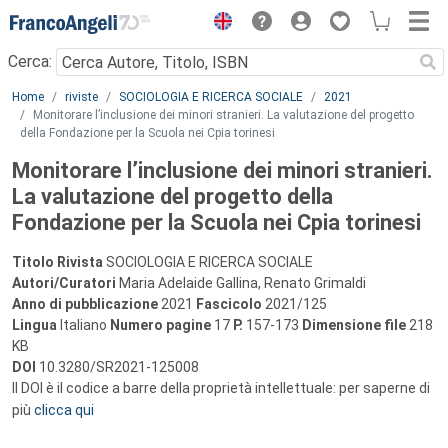
Menu
Cerca:
Main content
Home
riviste
SOCIOLOGIA E RICERCA SOCIALE
2021
Monitorare l’inclusione dei minori stranieri. La valutazione del progetto
della Fondazione per la Scuola nei Cpia torinesi
Monitorare l’inclusione dei minori stranieri.
La valutazione del progetto della
Fondazione per la Scuola nei Cpia torinesi
Titolo Rivista
SOCIOLOGIA E RICERCA SOCIALE
Autori/Curatori
Maria Adelaide Gallina, Renato Grimaldi
Anno di pubblicazione
2021
Fascicolo
2021/125
Lingua
Italiano
Numero pagine
17
P.
157-173
Dimensione file
218
KB
DOI
10.3280/SR2021-125008
Il DOI è il codice a barre della proprietà intellettuale: per saperne di
più
clicca qui