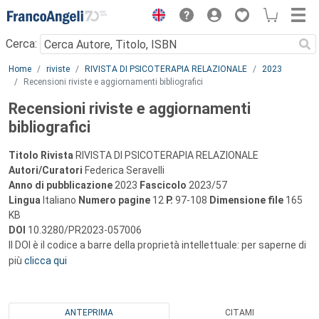
Menu
Cerca:
Main content
Home
riviste
RIVISTA DI PSICOTERAPIA RELAZIONALE
2023
Recensioni riviste e aggiornamenti bibliografici
Recensioni riviste e aggiornamenti
bibliografici
Titolo Rivista
RIVISTA DI PSICOTERAPIA RELAZIONALE
Autori/Curatori
Federica Seravelli
Anno di pubblicazione
2023
Fascicolo
2023/57
Lingua
Italiano
Numero pagine
12
P.
97-108
Dimensione file
165
KB
DOI
10.3280/PR2023-057006
Il DOI è il codice a barre della proprietà intellettuale: per saperne di
più
clicca qui
ANTEPRIMA
CITAMI