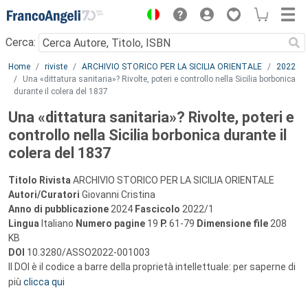
Menu
Cerca:
Main content
Home
riviste
ARCHIVIO STORICO PER LA SICILIA ORIENTALE
2022
Una «dittatura sanitaria»? Rivolte, poteri e controllo nella Sicilia borbonica
durante il colera del 1837
Una «dittatura sanitaria»? Rivolte, poteri e
controllo nella Sicilia borbonica durante il
colera del 1837
Titolo Rivista
ARCHIVIO STORICO PER LA SICILIA ORIENTALE
Autori/Curatori
Giovanni Cristina
Anno di pubblicazione
2024
Fascicolo
2022/1
Lingua
Italiano
Numero pagine
19
P.
61-79
Dimensione file
208
KB
DOI
10.3280/ASSO2022-001003
Il DOI è il codice a barre della proprietà intellettuale: per saperne di
più
clicca qui