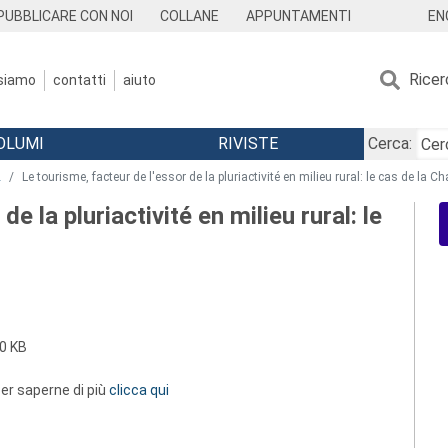
EN
PUBBLICARE CON NOI
COLLANE
APPUNTAMENTI
Ricer
 siamo
contatti
aiuto
OLUMI
RIVISTE
Cerca:
2
Le tourisme, facteur de l'essor de la pluriactivité en milieu rural: le cas de la C
e la pluriactivité en milieu rural: le
0 KB
 per saperne di più
clicca qui