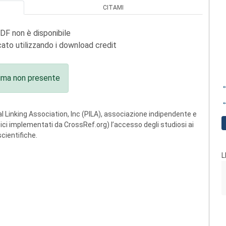
CITAMI
PDF non è disponibile
ato utilizzando i download credit
ima non presente
←
←
 Linking Association, Inc (PILA), associazione indipendente e
ogici implementati da CrossRef.org) l’accesso degli studiosi ai
scientifiche.
L