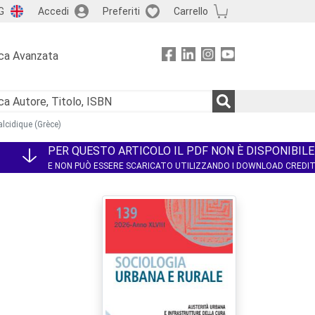
G
Accedi
Preferiti
Carrello
ca Avanzata
halcidique (Grèce)
PER QUESTO ARTICOLO IL PDF NON È DISPONIBILE
E NON PUÒ ESSERE SCARICATO UTILIZZANDO I DOWNLOAD CREDI