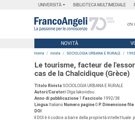
Menu
Main content
Footer
Menu
UNIVERSITÀ
BIBLIOTECA MULTIMEDIALE
chi
NOVITÀ
V
Main content
Home
riviste
SOCIOLOGIA URBANA E RURALE
199
Le tourisme, facteur de l'essor d
cas de la Chalcidique (Grèce)
Titolo Rivista
SOCIOLOGIA URBANA E RURALE
Autori/Curatori
Olga Iakovidou
Anno di pubblicazione
1
Fascicolo
1992/38
Lingua
Italiano
Numero pagine
0
P.
Dimensione file
DOI
Il DOI è il codice a barre della proprietà intellettuale: