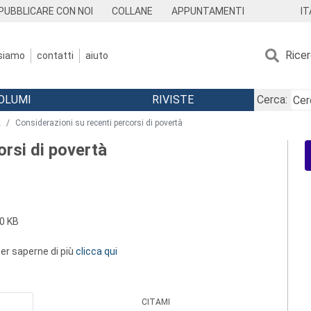
IT
PUBBLICARE CON NOI
COLLANE
APPUNTAMENTI
Rice
 siamo
contatti
aiuto
OLUMI
RIVISTE
Cerca:
2
Considerazioni su recenti percorsi di povertà
orsi di povertà
0 KB
 per saperne di più
clicca qui
CITAMI