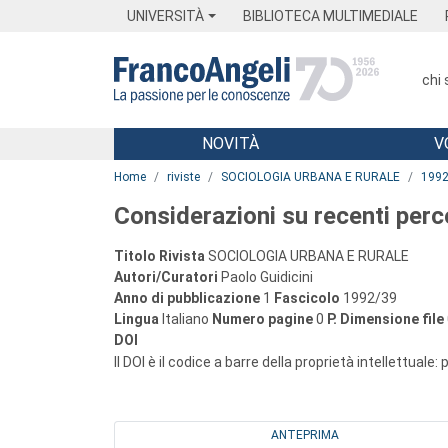
Menu
Main content
Footer
Menu
UNIVERSITÀ
BIBLIOTECA MULTIMEDIALE
chi
NOVITÀ
V
Main content
Home
riviste
SOCIOLOGIA URBANA E RURALE
199
Considerazioni su recenti perc
Titolo Rivista
SOCIOLOGIA URBANA E RURALE
Autori/Curatori
Paolo Guidicini
Anno di pubblicazione
1
Fascicolo
1992/39
Lingua
Italiano
Numero pagine
0
P.
Dimensione file
DOI
Il DOI è il codice a barre della proprietà intellettuale:
ANTEPRIMA