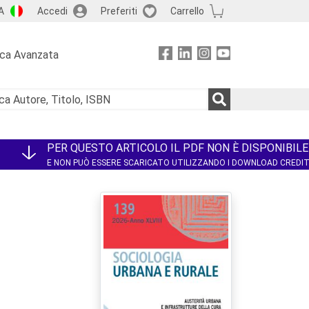
A
Accedi
Preferiti
Carrello
rca Avanzata
PER QUESTO ARTICOLO IL PDF NON È DISPONIBILE
E NON PUÒ ESSERE SCARICATO UTILIZZANDO I DOWNLOAD CREDI