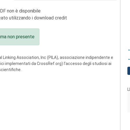
PDF non è disponibile
ato utilizzando i download credit
ima non presente
←
 Linking Association, Inc (PILA), associazione indipendente e
←
ogici implementati da CrossRef.org) l’accesso degli studiosi ai
scientifiche.
L