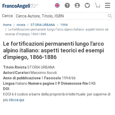
Menu
Cerca:
Main content
Home
riviste
STORIA URBANA
1994
Le fortificazioni permanenti lungo l'arco alpino italiano: aspetti teorici ed
esempi d'impiego, 1866-1886
Le fortificazioni permanenti lungo l'arco
alpino italiano: aspetti teorici ed esempi
d'impiego, 1866-1886
Titolo Rivista
STORIA URBANA
Autori/Curatori
Massimo Ascoli
Anno di pubblicazione
1
Fascicolo
1994/66
Lingua
Italiano
Numero pagine
0
P.
Dimensione file
0 KB
DOI
Il DOI è il codice a barre della proprietà intellettuale: per saperne di
più
clicca qui