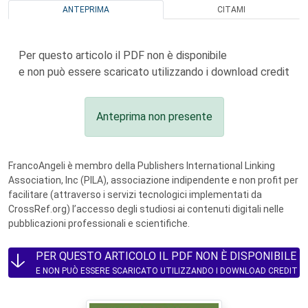
ANTEPRIMA
CITAMI
Per questo articolo il PDF non è disponibile
e non può essere scaricato utilizzando i download credit
Anteprima non presente
FrancoAngeli è membro della Publishers International Linking
Association, Inc (PILA), associazione indipendente e non profit per
facilitare (attraverso i servizi tecnologici implementati da
CrossRef.org) l’accesso degli studiosi ai contenuti digitali nelle
pubblicazioni professionali e scientifiche.
PER QUESTO ARTICOLO IL PDF NON È DISPONIBILE
E NON PUÒ ESSERE SCARICATO UTILIZZANDO I DOWNLOAD CREDIT