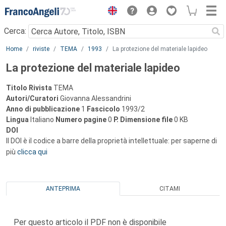
Menu
Cerca:
Main content
Home
riviste
TEMA
1993
La protezione del materiale lapideo
La protezione del materiale lapideo
Titolo Rivista
TEMA
Autori/Curatori
Giovanna Alessandrini
Anno di pubblicazione
1
Fascicolo
1993/2
Lingua
Italiano
Numero pagine
0
P.
Dimensione file
0 KB
DOI
Il DOI è il codice a barre della proprietà intellettuale: per saperne di
più
clicca qui
ANTEPRIMA
CITAMI
Per questo articolo il PDF non è disponibile