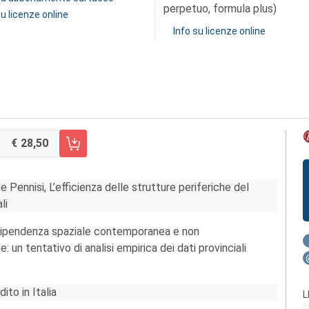
perpetuo, formula plus)
su licenze online
Info su licenze online
28,50
RRELLO FASCICOLO 3/2013
 Pennisi, L’efficienza delle strutture periferiche del
li
 Dipendenza spaziale contemporanea e non
un tentativo di analisi empirica dei dati provinciali
ito in Italia
L