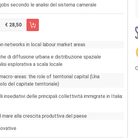
 jobs secondo le analisi del sistema camerale
28,50
RRELLO FASCICOLO 2/2013
ion networks in local labour market areas
che di diffusione urbana e distribuzione spaziale
lisi esplorativa a scala locale
C
macro-areas: the role of territorial capital (Una
uolo del capitale territoriale)
insediativi delle principali collettività immigrate in Italia:
l mare alla crescita produttiva del paese
novative