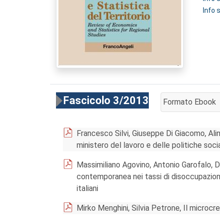
Info 
Fascicolo 3/2013
Formato Ebook
AGGIUNGI AL CA
Francesco Silvi, Giuseppe Di Giacomo, Aline
ministero del lavoro e delle politiche socia
Massimiliano Agovino, Antonio Garofalo,
contemporanea nei tassi di disoccupazione: 
italiani
Mirko Menghini, Silvia Petrone, Il microcred