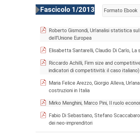
Fascicolo 1/2013
Formato Ebook
AGGIUNGI AL CA
Roberto Gismondi, Un’analisi statistica su
dell’Unione Europea
Elisabetta Santarelli, Claudio Di Carlo, La 
Riccardo Achilli, Firm size and competitive
indicatori di competitività: il caso italiano)
Maria Felice Arezzo, Giorgio Alleva, Un’ana
costruzioni in Italia
Mirko Menghini, Marco Pini, Il ruolo econ
Fabio Di Sebastiano, Stefano Scaccabarozz
dei neo-imprenditori