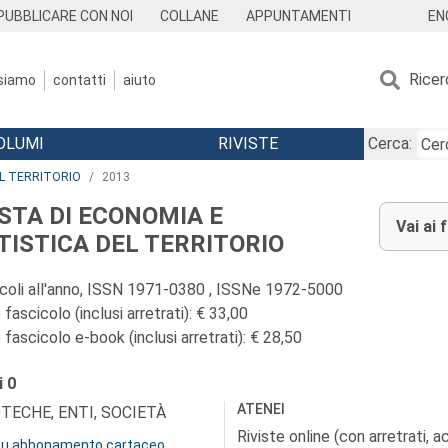
EN
PUBBLICARE CON NOI
COLLANE
APPUNTAMENTI
Ricer
 siamo
contatti
aiuto
OLUMI
RIVISTE
Cerca:
EL TERRITORIO
2013
ISTA DI ECONOMIA E
Vai ai 
TISTICA DEL TERRITORIO
icoli all'anno, ISSN 1971-0380 , ISSNe 1972-5000
fascicolo (inclusi arretrati): € 33,00
fascicolo e-book (inclusi arretrati): € 28,50
i
0
ATENEI
OTECHE, ENTI, SOCIETÀ
Riviste online (con arretrati, 
 su abbonamento cartaceo