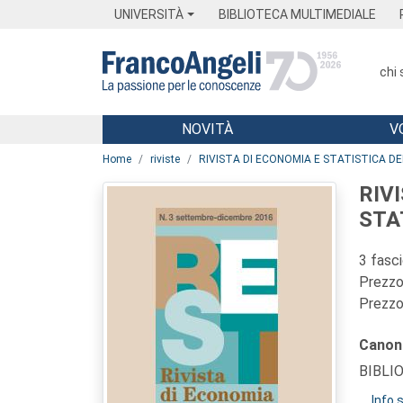
Menu
Main content
Footer
Menu
UNIVERSITÀ
BIBLIOTECA MULTIMEDIALE
chi
NOVITÀ
V
Main content
Home
riviste
RIVISTA DI ECONOMIA E STATISTICA D
RIV
STA
3 fasc
Prezzo 
Prezzo 
Canon
BIBLI
Info