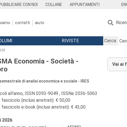
EN
PUBBLICARE CON NOI
COLLANE
APPUNTAMENTI
Ricer
 siamo
contatti
aiuto
OLUMI
RIVISTE
Cerca:
020
MA Economia - Società -
Vai ai 
oro
 semestrale di analisi economica e sociale - IRES
e
icoli all'anno, ISSN 0393-9049 , ISSNe 2036-5063
fascicolo (inclusi arretrati): € 50,00
fascicolo e-book (inclusi arretrati): € 43,00
i
2026