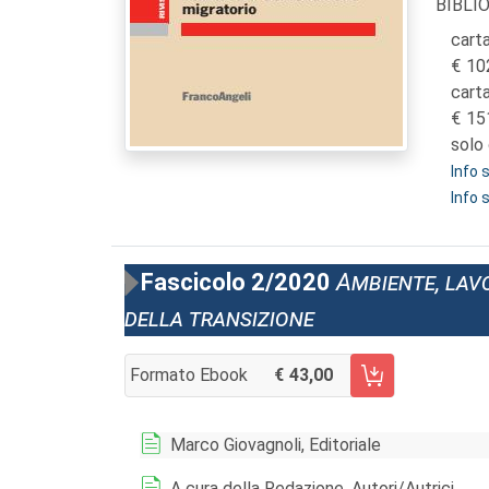
BIBLI
carta
10
cart
15
solo 
Info
Info 
Fascicolo 2/2020
Ambiente, lav
della transizione
Formato Ebook
43,00
AGGIUNGI AL CARRELLO FASCICOLO 2/2020
Marco Giovagnoli, Editoriale
A cura della Redazione, Autori/Autrici