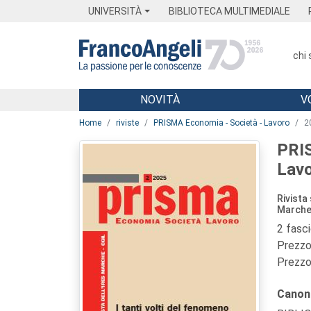
Menu
Main content
Footer
Menu
UNIVERSITÀ
BIBLIOTECA MULTIMEDIALE
chi
NOVITÀ
V
Main content
Home
riviste
PRISMA Economia - Società - Lavoro
2
PRIS
Lav
Rivista
March
2 fasc
Prezzo 
Prezzo 
Canon