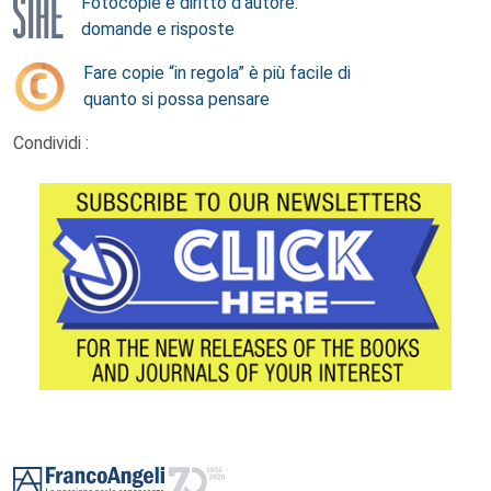
Fotocopie e diritto d’autore:
domande e risposte
Fare copie “in regola” è più facile di
quanto si possa pensare
Condividi :
Footer