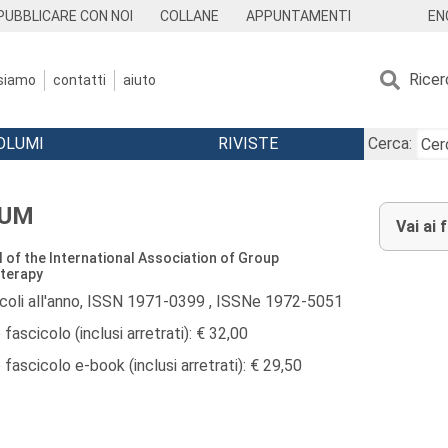
EN
PUBBLICARE CON NOI
COLLANE
APPUNTAMENTI
Ricer
 siamo
contatti
aiuto
OLUMI
RIVISTE
Cerca:
RUM
Vai ai 
 of the International Association of Group
terapy
icoli all'anno, ISSN 1971-0399 , ISSNe 1972-5051
fascicolo (inclusi arretrati): € 32,00
fascicolo e-book (inclusi arretrati): € 29,50