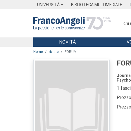
Menu
Main content
Footer
Menu
UNIVERSITÀ
BIBLIOTECA MULTIMEDIALE
chi
NOVITÀ
V
Main content
Home
riviste
FORUM
FO
Journal
Psycho
1 fasc
Prezzo 
Prezzo 