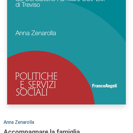
Autori:
Anna Zenarolla
Accompagnare la famiglia