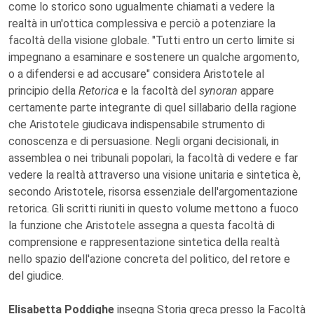
come lo storico sono ugualmente chiamati a vedere la
realtà in un'ottica complessiva e perciò a potenziare la
facoltà della visione globale. "Tutti entro un certo limite si
impegnano a esaminare e sostenere un qualche argomento,
o a difendersi e ad accusare" considera Aristotele al
principio della
Retorica
e la facoltà del
synoran
appare
certamente parte integrante di quel sillabario della ragione
che Aristotele giudicava indispensabile strumento di
conoscenza e di persuasione. Negli organi decisionali, in
assemblea o nei tribunali popolari, la facoltà di vedere e far
vedere la realtà attraverso una visione unitaria e sintetica è,
secondo Aristotele, risorsa essenziale dell'argomentazione
retorica. Gli scritti riuniti in questo volume mettono a fuoco
la funzione che Aristotele assegna a questa facoltà di
comprensione e rappresentazione sintetica della realtà
nello spazio dell'azione concreta del politico, del retore e
del giudice.
Elisabetta Poddighe
insegna Storia greca presso la Facoltà