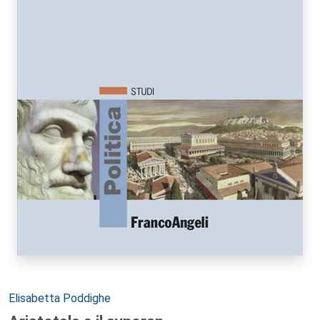
Autori:
Elisabetta Poddighe