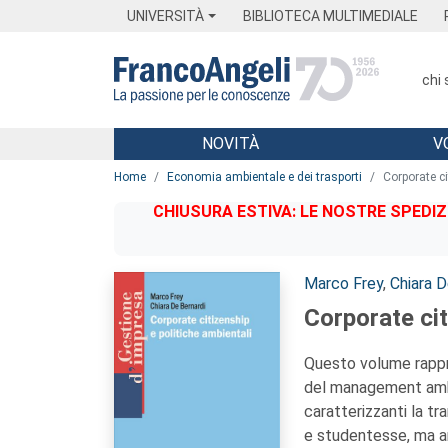
Menu
Main content
Footer
Menu
UNIVERSITÀ
BIBLIOTECA MULTIMEDIALE
chi
NOVITÀ
V
Main content
Home
Economia ambientale e dei trasporti
Corporate ci
CHIUSURA ESTIVA: LE NOSTRE SPEDIZ
Autori:
Marco Frey
,
Chiara D
Corporate cit
Questo volume rappres
del management ambie
caratterizzanti la tra
e studentesse, ma anc