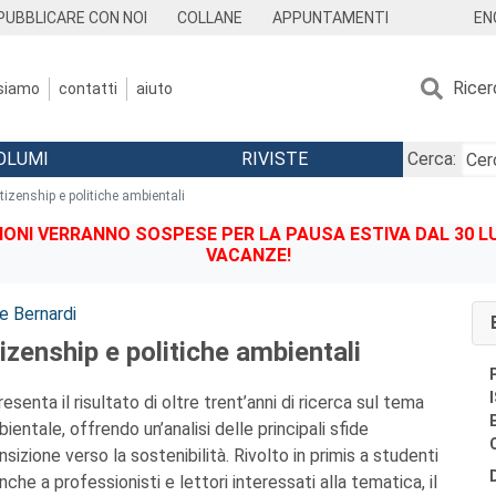
EN
PUBBLICARE CON NOI
COLLANE
APPUNTAMENTI
Ricer
 siamo
contatti
aiuto
OLUMI
RIVISTE
Cerca:
tizenship e politiche ambientali
IONI VERRANNO SOSPESE PER LA PAUSA ESTIVA DAL 30 LU
VACANZE!
e Bernardi
izenship e politiche ambientali
enta il risultato di oltre trent’anni di ricerca sul tema
ntale, offrendo un’analisi delle principali sfide
nsizione verso la sostenibilità. Rivolto in primis a studenti
he a professionisti e lettori interessati alla tematica, il