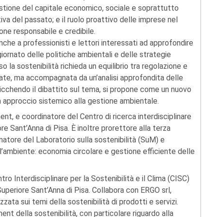
gestione del capitale economico, sociale e soprattutto
iva del passato; e il ruolo proattivo delle imprese nel
ione responsabile e credibile.
nche a professionisti e lettori interessati ad approfondire
iornato delle politiche ambientali e delle strategie
 la sostenibilità richieda un equilibrio tra regolazione e
onate, ma accompagnata da un’analisi approfondita delle
rricchendo il dibattito sul tema, si propone come un nuovo
n approccio sistemico alla gestione ambientale.
t, e coordinatore del Centro di ricerca interdisciplinare
ore Sant’Anna di Pisa. È inoltre prorettore alla terza
atore del Laboratorio sulla sostenibilità (SuM) e
l’ambiente: economia circolare e gestione efficiente delle
ro Interdisciplinare per la Sostenibilità e il Clima (CISC)
uperiore Sant’Anna di Pisa. Collabora con ERGO srl,
zata sui temi della sostenibilità di prodotti e servizi.
nt della sostenibilità, con particolare riguardo alla