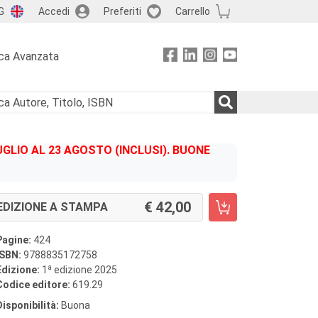
G
Accedi
Preferiti
Carrello
ca Avanzata
GLIO AL 23 AGOSTO (INCLUSI). BUONE
42,00
EDIZIONE A STAMPA
Pagine:
424
ISBN:
9788835172758
a
Edizione:
1
edizione 2025
Codice editore:
619.29
Disponibilità:
Buona