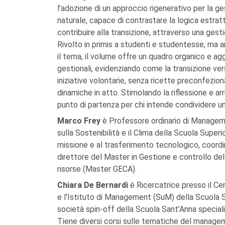
l’adozione di un approccio rigenerativo per la 
naturale, capace di contrastare la logica estratt
contribuire alla transizione, attraverso una gest
Rivolto in primis a studenti e studentesse, ma a
il tema, il volume offre un quadro organico e agg
gestionali, evidenziando come la transizione verso
iniziative volontarie, senza ricette preconfezi
dinamiche in atto. Stimolando la riflessione e a
punto di partenza per chi intende condividere u
Marco Frey
è Professore ordinario di Managemen
sulla Sostenibilità e il Clima della Scuola Superi
missione e al trasferimento tecnologico, coordin
direttore del Master in Gestione e controllo del
risorse (Master GECA).
Chiara De Bernardi
è Ricercatrice presso il Cent
e l’Istituto di Management (SuM) della Scuola S
società spin-off della Scuola Sant’Anna specializ
Tiene diversi corsi sulle tematiche del manageme