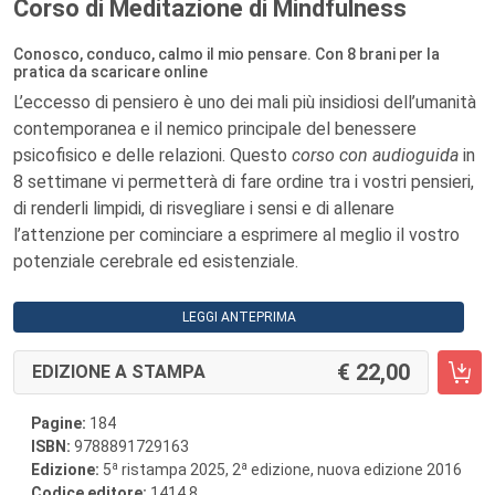
Corso di Meditazione di Mindfulness
Conosco, conduco, calmo il mio pensare. Con 8 brani per la
pratica da scaricare online
L’eccesso di pensiero è uno dei mali più insidiosi dell’umanità
contemporanea e il nemico principale del benessere
psicofisico e delle relazioni. Questo
corso
con audioguida
in
8 settimane vi permetterà di fare ordine tra i vostri pensieri,
di renderli limpidi, di risvegliare i sensi e di allenare
l’attenzione per cominciare a esprimere al meglio il vostro
potenziale cerebrale ed esistenziale.
LEGGI ANTEPRIMA
22,00
EDIZIONE A STAMPA
Pagine:
184
ISBN:
9788891729163
a
a
Edizione:
5
ristampa 2025, 2
edizione, nuova edizione 2016
Codice editore:
1414.8