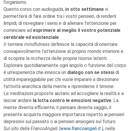
l’organismo.
Questo corso con audioguida,
in otto settimane
vi
permetterà di fare ordine tra i vostri pensieri, di renderli
limpidi, di risvegliare i sensi e di allenare l’attenzione per
cominciare ad
esprimere al meglio il vostro potenziale
cerebrale ed esistenziale
.
Il termine
mindfulness
definisce la capacità di orientare
consapevolmente l’attenzione al proprio mondo interiore e
di scoprire la ricchezza delle proprie risorse latenti.
Esplorare quotidianamente ogni angolo o funzione del corpo
è un’esperienza che innesca un
dialogo con se stessi
di
utilità impareggiabile per chi vuole imparare a direzionare
l’attività anarchica della mente e riprenderne il timone.
Le meditazioni proposte aiutano ad accogliere la realtà e a
lasciar andare
la lotta contro le emozioni negative
. La
mente diventa efficiente, il pensare diventa saggio, il
presente acquista maggiore importanza rispetto ai pensieri
depressivi sul passato o ai pensieri ansiogeni sul futuro.
Sul sito della FrancoAngeli (
www.francoangeli.it
), nella