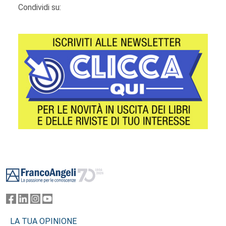
Condividi su:
Footer
LA TUA OPINIONE