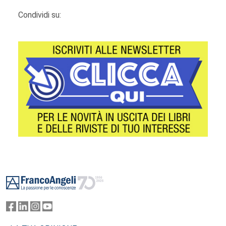
Condividi su:
Footer