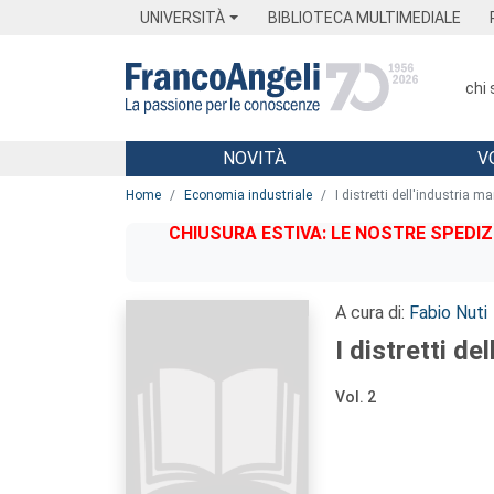
Menu
Main content
Footer
Menu
UNIVERSITÀ
BIBLIOTECA MULTIMEDIALE
chi
NOVITÀ
V
Main content
Home
Economia industriale
I distretti dell'industria ma
CHIUSURA ESTIVA: LE NOSTRE SPEDIZ
A cura di:
Fabio Nuti
I distretti de
Vol. 2