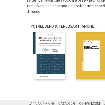
sintesi dei lavori che studiosi e osservatori d
tema. Vengono esaminate e confrontate esperie
di fondo.
POTREBBERO INTERESSARTI ANCHE
Footer
LA TUA OPINIONE
CATALOGHI
CONVENZIONI