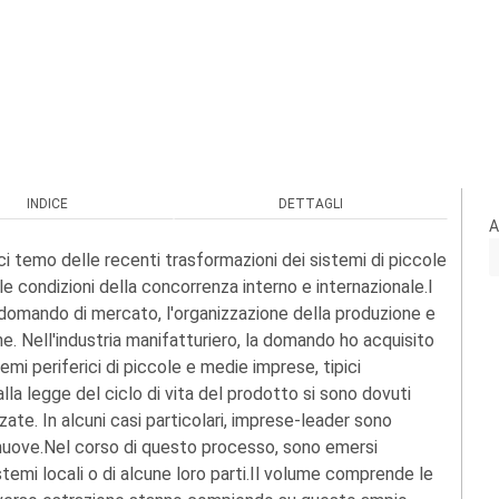
INDICE
DETTAGLI
A
ci temo delle recenti trasformazioni dei sistemi di piccole
e condizioni della concorrenza interno e internazionale.I
 domando di mercato, l'organizzazione della produzione e
ne. Nell'industria manifatturiero, la domando ho acquisito
emi periferici di piccole e medie imprese, tipici
alla legge del ciclo di vita del prodotto si sono dovuti
ate. In alcuni casi particolari, imprese-leader sono
nuove.Nel corso di questo processo, sono emersi
sistemi locali o di alcune loro parti.Il volume comprende le