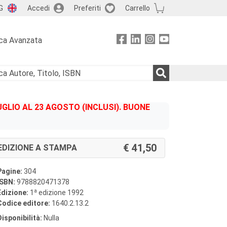
G
Accedi
Preferiti
Carrello
ca Avanzata
GLIO AL 23 AGOSTO (INCLUSI). BUONE
41,50
EDIZIONE A STAMPA
Pagine:
304
ISBN:
9788820471378
a
Edizione:
1
edizione 1992
Codice editore:
1640.2.13.2
Disponibilità:
Nulla