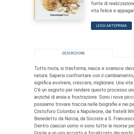
fonte di realizzazion
vita felice e appagan
LEGGI ANTEPRIMA
DESCRIZIONE
Tutto muta, si trasforma, nasce e svanisce davan
natura. Sapersi confrontare con il cambiamento,
significa evolvere, crescere, migliorare. Una vit
C'è un segreto per rendere questo processo una 
anziché di ansia e frustrazione. Sono i nove picc
possiamo trovare traccia nelle biografie e nei pe
Cristoforo Colombo a Napoleone, dai fratelli Wr
Benedetto da Norcia, da Socrate a S. Francesco 
Dentro ciascun uomo vi sono tutte le risorse per 
Grazie a un uso accorto e focalizzato dei nostri