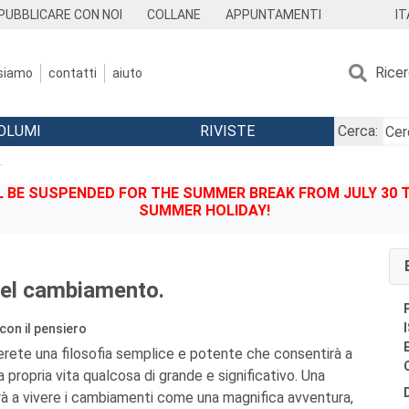
IT
PUBBLICARE CON NOI
COLLANE
APPUNTAMENTI
Rice
 siamo
contatti
aiuto
OLUMI
RIVISTE
Cerca:
.
BE SUSPENDED FOR THE SUMMER BREAK FROM JULY 30 TO
SUMMER HOLIDAY!
del cambiamento.
con il pensiero
erete una filosofia semplice e potente che consentirà a
a propria vita qualcosa di grande e significativo. Una
terà a vivere i cambiamenti come una magnifica avventura,