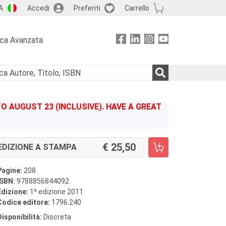
A
Accedi
Preferiti
Carrello
rca Avanzata
 AUGUST 23 (INCLUSIVE). HAVE A GREAT
25,50
EDIZIONE A STAMPA
Pagine:
208
ISBN:
9788856844092
a
Edizione:
1
edizione 2011
Codice editore:
1796.240
Disponibilità:
Discreta