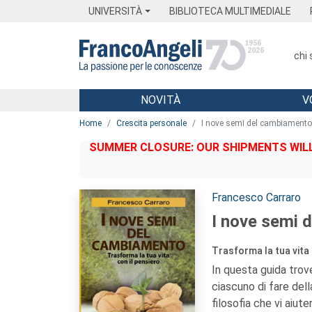
Menu
Main content
Footer
Menu
UNIVERSITÀ
BIBLIOTECA MULTIMEDIALE
chi
NOVITÀ
V
Main content
Home
Crescita personale
I nove semi del cambiamento
SUMMER CLOSURE: OUR SHIPMENTS WILL 
Autori:
Francesco Carraro
I nove semi 
Trasforma la tua vita 
In questa guida trov
ciascuno di fare dell
filosofia che vi aiu