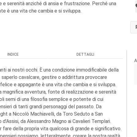
e e serenità anziché di ansia e frustrazione. Perché una
te è una vita che cambia e si sviluppa.
INDICE
DETTAGLI
A
ti ai nostri occhi. È una condizione immodificabile della
 saperlo cavalcare, gestire o addirittura provocare
a felice e appagante è una vita che cambia e si sviluppa.
magnifica avventura, fonte di realizzazione e serenità
oli semi di una filosofia semplice e potente di cui
nsieri di tanti grandi personaggi del passato. Da
ight a Niccolò Machiavelli, da Toro Seduto a San
d'Assisi, da Alessandro Magno ai Cavalieri Templari.
fare della propria vita qualcosa di grande e significativo.
 pensieri possiamo, letteralmente, creare la nostra realtà.