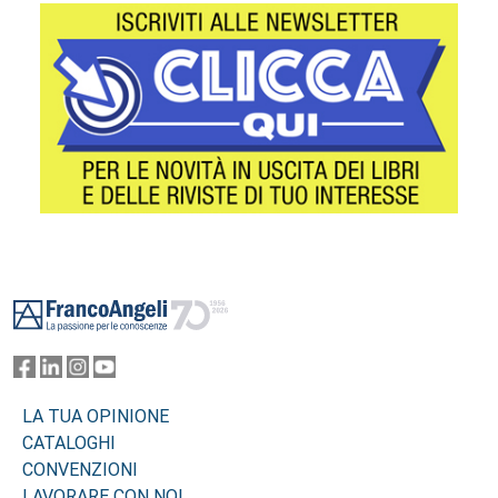
Footer
LA TUA OPINIONE
CATALOGHI
CONVENZIONI
LAVORARE CON NOI