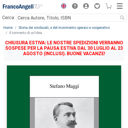
Menu
Cerca:
Main content
Home
Storia dei sindacati, e del movimento operaio e cooperativo
Il tormento di un'idea.
CHIUSURA ESTIVA: LE NOSTRE SPEDIZIONI VERRANNO
SOSPESE PER LA PAUSA ESTIVA DAL 30 LUGLIO AL 23
AGOSTO (INCLUSI). BUONE VACANZE!