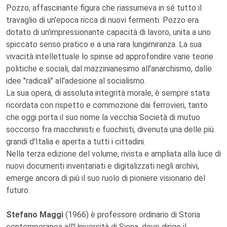
Pozzo, affascinante figura che riassumeva in sé tutto il
travaglio di un'epoca ricca di nuovi fermenti. Pozzo era
dotato di un'impressionante capacità di lavoro, unita a uno
spiccato senso pratico e a una rara lungimiranza. La sua
vivacità intellettuale lo spinse ad approfondire varie teorie
politiche e sociali, dal mazzinianesimo all'anarchismo, dalle
idee "radicali" all'adesione al socialismo.
La sua opera, di assoluta integrità morale, è sempre stata
ricordata con rispetto e commozione dai ferrovieri, tanto
che oggi porta il suo nome la vecchia Società di mutuo
soccorso fra macchinisti e fuochisti, divenuta una delle più
grandi d'Italia e aperta a tutti i cittadini.
Nella terza edizione del volume, rivista e ampliata alla luce di
nuovi documenti inventariati e digitalizzati negli archivi,
emerge ancora di più il suo ruolo di pioniere visionario del
futuro.
Stefano Maggi
(1966) è professore ordinario di Storia
contemporanea all'Università di Siena, dove dirige il