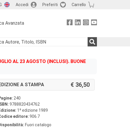
G
Accedi
Preferiti
Carrello
ca Avanzata
GLIO AL 23 AGOSTO (INCLUSI). BUONE
36,50
EDIZIONE A STAMPA
Pagine:
240
ISBN:
9788820434762
a
Edizione:
1
edizione 1989
Codice editore:
906.7
Disponibilità:
Fuori catalogo