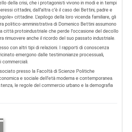
o della crisi, che i protagonisti vivono in modi e in tempi
ressi cittadini, dall'altra c'è il caso dei Bettini, padre e
gole» cittadine. L'epilogo della loro vicenda familiare, gli
riera politico-amministrativa di Domenico Bettini assumono
na città protoindustriale che perde l'occasione del decollo
a rimuovere anche il ricordo del suo passato industriale.
sso con altri tipi di relazioni. I rapporti di conoscenza
i vicinato emergono dalle testimonianze processuali,
ti commerciali.
sociato presso la Facoltà di Scienze Politiche
 economica e sociale dell'età moderna e contemporanea.
sistenza, le regole del commercio urbano e la demografia