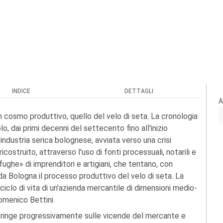
INDICE
DETTAGLI
A
n cosmo produttivo, quello del velo di seta. La cronologia
o, dai primi decenni del settecento fino all'inizio
l'industria serica bolognese, avviata verso una crisi
ricostruito, attraverso l'uso di fonti processuali, notarili e
fughe» di imprenditori e artigiani, che tentano, con
da Bologna il processo produttivo del velo di seta. La
ciclo di vita di un'azienda mercantile di dimensioni medio-
Domenico Bettini.
 stringe progressivamente sulle vicende del mercante e