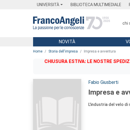
Menu
Main content
Footer
Menu
UNIVERSITÀ
BIBLIOTECA MULTIMEDIALE
chi
NOVITÀ
V
Main content
Home
Storia dell'impresa
Impresa e avventura
CHIUSURA ESTIVA: LE NOSTRE SPEDIZ
Autori:
Fabio Giusberti
Impresa e av
L'industria del velo d