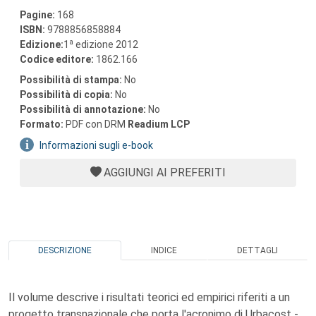
Pagine:
168
ISBN:
9788856858884
a
Edizione:
1
edizione 2012
Codice editore:
1862.166
Possibilità di stampa:
No
Possibilità di copia:
No
Possibilità di annotazione:
No
Formato:
PDF con DRM
Readium LCP
Informazioni sugli e-book
AGGIUNGI AI PREFERITI
DESCRIZIONE
INDICE
DETTAGLI
Il volume descrive i risultati teorici ed empirici riferiti a un
progetto transnazionale che porta l'acronimo di Urbacost -