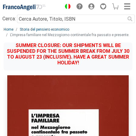
Menu
Cerca:
Main content
Home
Storia del pensiero economico
L'impresa familiare nel Mezzogiorno continentale fra passato e presente.
SUMMER CLOSURE: OUR SHIPMENTS WILL BE
SUSPENDED FOR THE SUMMER BREAK FROM JULY 30
TO AUGUST 23 (INCLUSIVE). HAVE A GREAT SUMMER
HOLIDAY!