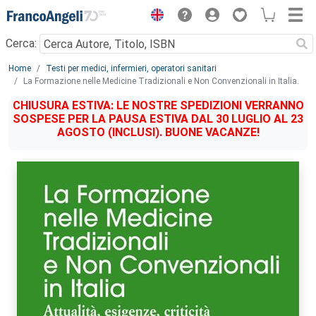
Menu
Cerca:
Main content
Home
Testi per medici, infermieri, operatori sanitari
La Formazione nelle Medicine Tradizionali e Non Convenzionali in Italia.
CHIUSURA ESTIVA: LE NOSTRE SPEDIZIONI VERRANNO
SOSPESE PER LA PAUSA ESTIVA DAL 30 LUGLIO AL 23
AGOSTO (INCLUSI). BUONE VACANZE!