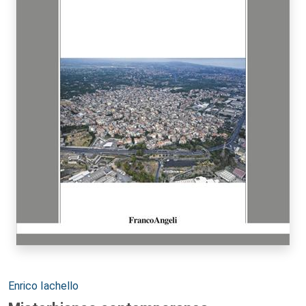
Autori:
Enrico Iachello