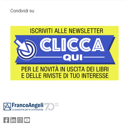
Condividi su:
Footer