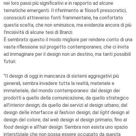
nei loro passi più significativi e in rapporto ad alcune
tematiche emergenti. Il riferimento ai filosofi presocratici,
conosciuti attraverso fonti frammentarie, ha confortato
questa scelta, che non sminuisce, ma evidenzia ancora di più
l'incisività di alcune tesi di Branzi.
È sembrato questo il modo migliore per rendere conto di una
vasta riflessione sul progetto contemporaneo, che ci invita
ad immaginare per il design non un destino, ma tanti possibili
futuri.
"Il design di oggi in mancanza di sistemi aggregativi più
generali, sembra invadere tutta la realtà, materiale e
immateriale, del mondo contemporaneo: dal design dei
prodotti a quello della comunicazione; da quello strategico
all'
interior
design; da quello dei servizi al design urbano; dal
design delle interfacce al
fashion
design; dal
light
design al
design del colore; dal
web
design al design primario; fino al
food
design e all'
hair
design. Sembra non esista uno spazio
interstiziale che non possa essere occupato da questa