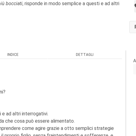
iù bocciati
,
risponde in modo semplice a questi e ad altri
INDICE
DETTAGLI
A
ni?
 ad altri interrogativi.
 da che cosa può essere alimentato.
prendere come agire grazie a otto semplici strategie
proprio figlio, senza fraintendimenti e sofferenze, e