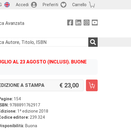
G
Accedi
Preferiti
Carrello
ca Avanzata
GLIO AL 23 AGOSTO (INCLUSI). BUONE
23,00
EDIZIONE A STAMPA
Pagine:
154
ISBN:
9788891762917
a
Edizione:
1
edizione 2018
Codice editore:
239.324
Disponibilità:
Buona