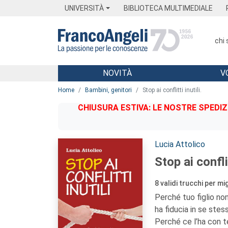
Menu
Main content
Footer
Menu
UNIVERSITÀ
BIBLIOTECA MULTIMEDIALE
chi
NOVITÀ
V
Main content
Home
Bambini, genitori
Stop ai conflitti inutili.
CHIUSURA ESTIVA: LE NOSTRE SPEDIZ
Autori:
Lucia Attolico
Stop ai conflit
8 validi trucchi per mi
Perché tuo figlio no
ha fiducia in se ste
Perché ce l’ha con t