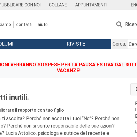
EN
PUBBLICARE CON NOI
COLLANE
APPUNTAMENTI
Ricer
 siamo
contatti
aiuto
OLUMI
RIVISTE
Cerca:
IONI VERRANNO SOSPESE PER LA PAUSA ESTIVA DAL 30 LU
VACANZE!
ti inutili.
gliorare il rapporto con tuo figlio
n ti ascolta? Perché non accetta i tuoi “No”? Perché non
sso? Perché non si sente responsabile delle sue azioni?
e? Lucia Attolico, psicologa e autrice del recente e