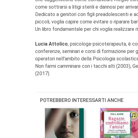
come sottrarsi a litigi sterili e dannosi per arriv
Dedicato a genitori con figli preadolescenti e ad
piccoli, voglia capire come evitare o riparare bana
Un libro fondamentale per chi voglia realizzare ris
Lucia Attolico
, psicologa-psicoterapeuta, è c
conferenze, seminari e corsi di formazione per geni
operatori nell'ambito della Psicologia scolastica e
Non farmi camminare con i tacchi alti (2003), Geni
(2017).
POTREBBERO INTERESSARTI ANCHE