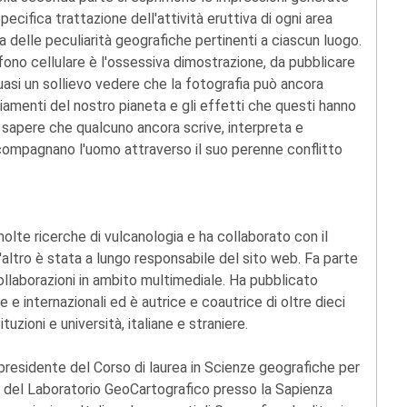
ecifica trattazione dell'attività eruttiva di ogni area
 delle peculiarità geografiche pertinenti a ciascun luogo.
efono cellulare è l'ossessiva dimostrazione, da pubblicare
quasi un sollievo vedere che la fotografia può ancora
amenti del nostro pianeta e gli effetti che questi hanno
 sapere che qualcuno ancora scrive, interpreta e
pagnano l'uomo attraverso il suo perenne conflitto
olte ricerche di vulcanologia e ha collaborato con il
l'altro è stata a lungo responsabile del sito web. Fa parte
collaborazioni in ambito multimediale. Ha pubblicato
ne e internazionali ed è autrice e coautrice di oltre dieci
uzioni e università, italiane e straniere.
è presidente del Corso di laurea in Scienze geografiche per
co del Laboratorio GeoCartografico presso la Sapienza