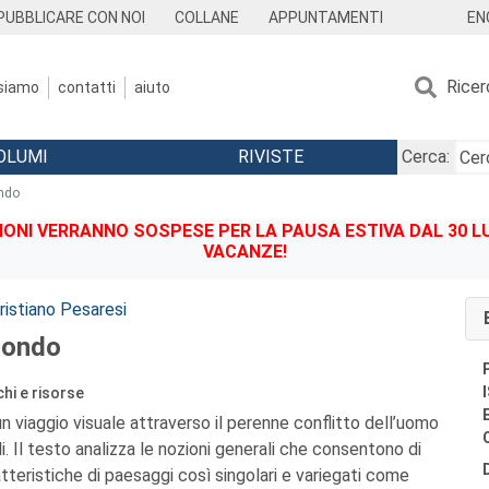
EN
PUBBLICARE CON NOI
COLLANE
APPUNTAMENTI
Ricer
 siamo
contatti
aiuto
OLUMI
RIVISTE
Cerca:
ndo
IONI VERRANNO SOSPESE PER LA PAUSA ESTIVA DAL 30 LU
VACANZE!
ristiano Pesaresi
mondo
chi e risorse
e un viaggio visuale attraverso il perenne conflitto dell’uomo
li. Il testo analizza le nozioni generali che consentono di
teristiche di paesaggi così singolari e variegati come