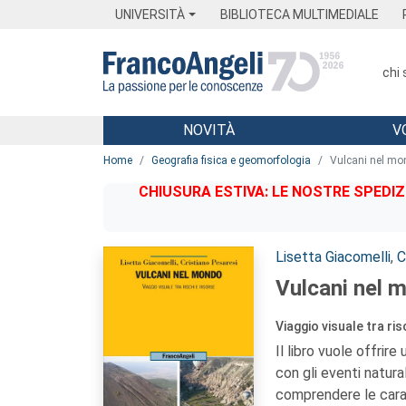
Menu
Main content
Footer
Menu
UNIVERSITÀ
BIBLIOTECA MULTIMEDIALE
chi
NOVITÀ
V
Main content
Home
Geografia fisica e geomorfologia
Vulcani nel mo
CHIUSURA ESTIVA: LE NOSTRE SPEDIZ
Autori:
Lisetta Giacomelli
,
C
Vulcani nel 
Viaggio visuale tra ris
Il libro vuole offrir
con gli eventi natura
comprendere le carat