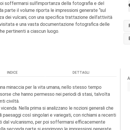
 poi soffermarsi sull’importanza della fotografia e del
a parte il volume riporta le impressioni generate “sul
 dei vulcani, con una specifica trattazione dell’attività
a visitata e una vasta documentazione fotografica delle
he pertinenti a ciascun luogo.
INDICE
DETTAGLI
A
una minaccia per la vita umana, nello stesso tempo
risorse che hanno permesso nei periodi di stasi, talvolta
ti civiltà.
a vicenda. Nella prima si analizzano le nozioni generali che
paesaggi così singolari e variegati, con richiami a recenti
otti dal vulcanismo, per poi soffermarsi efficacemente
Nella seconda parte si esprimono le impressioni generate