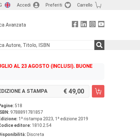
G
Accedi
Preferiti
Carrello
ca Avanzata
GLIO AL 23 AGOSTO (INCLUSI). BUONE
49,00
EDIZIONE A STAMPA
Pagine:
518
ISBN:
9788891781857
a
a
Edizione:
1
ristampa 2023, 1
edizione 2019
Codice editore:
1810.2.54
Disponibilità:
Discreta