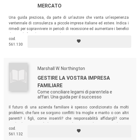
MERCATO
Una guida preziosa, da parte di un'autore che vanta un'esperienza
ventennale di consulenza a piccole imprese italiane ed estere. Indica i
rimedi per sopravvivere in periodi di recessione ed aumentare i benefici
durante le fasi di espansione dei mercati.
cod.
561.130
Marshall W. Northington
GESTIRE LA VOSTRA IMPRESA
FAMILIARE
Come conciliare legami di parentela e
affari. Una guida per il successo
Il futuro di una azienda familiare è spesso condizionato da molti
problemi; che fare se sorgono conflitti tra moglie e marito o con altri
parenti? i figli, come inserirli? che responsabilità affidargli? come
retribuirli? Questa è la prima guida scritta da uno psicologo e
cod.
consulente aziendale che da anni segue i problemi delle aziende
561.132
familiari.