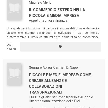
Maurizio Merlo
IL COMMERCIO ESTERO NELLA
PICCOLA E MEDIA IMPRESA
Aspetti tecnici e finanziari
Una guida per i funzionari di banca e i responsabili di aziende medio-
piccole che stanno avviandosi a sviluppare il c.d. commercio
d’interscambio. Il libro si caratterizza per la chiarezza dell’esposizione,
per la completezza delle tematiche, per il taglio pratico degli argomenti
cod.
trattati (con numerosi suggerimenti e "warnings").
563.78
Gennaro Aprea, Carmen Di Napoli
PICCOLE E MEDIE IMPRESE: COME
CREARE ALLEANZE E
COLLABORAZIONI
TRANSNAZIONALI
Il GEIE e gli altri strumenti per lo sviluppo e
l'internazionalizzazione delle PMI