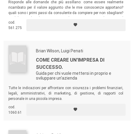
Risponde alle domande che più assillano: come essere realmente
ricambiato per il valore aggiunto che le mie conoscenze apportano?
quali sono i primi passi da consulente da compiere per non sbagliare?
quali le tecniche e le azioni strategiche per raggiungere velocemente il
cod.
successo?
561.275
Brian Wilson, Luigi Penati
COME CREARE UN'IMPRESA DI
SUCCESSO.
Guida per chi vuole mettersi in proprio e
sviluppare un'azienda
Tutte le indicazioni per affrontare con sicurezza i problemi finanziari,
legali, amministrativi, di marketing, di gestione, di rapporti col
personale in una piccola impresa.
cod.
1060.61