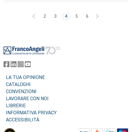
2
3
4
5
6
Footer
LA TUA OPINIONE
CATALOGHI
CONVENZIONI
LAVORARE CON NOI
LIBRERIE
INFORMATIVA PRIVACY
ACCESSIBILITÁ