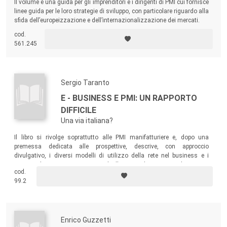
Il volume è una guida per gli imprenditori e i dirigenti di PMI cui fornisce
linee guida per le loro strategie di sviluppo, con particolare riguardo alla
sfida dell’europeizzazione e dell’internazionalizzazione dei mercati.
cod.
561.245
Sergio Taranto
E - BUSINESS E PMI: UN RAPPORTO
DIFFICILE
Una via italiana?
Il libro si rivolge soprattutto alle PMI manifatturiere e, dopo una
premessa dedicata alle prospettive, descrive, con approccio
divulgativo, i diversi modelli di utilizzo della rete nel business e i
requisiti di natura organizzativa che l'impiego di Internet implica.
cod.
99.2
Enrico Guzzetti