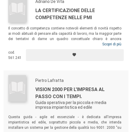
Adriano De Vita
LA CERTIFICAZIONE DELLE
COMPETENZE NELLE PMI
Il concetto di competenza contiene notevoli elementi di novità rispetto
ai modi abituali di pensare alla capacità di lavoro, ma la maggior parte
dei tentativi di darne un quadro concettuale chiaro è ancora
approssimativo. Questo testo propone una distinzione tra la capacità
Scopri di più
di utilizzare gli strumenti del proprio lavoro in modo tecnicamente
cod.
corretto e la capacità di dare senso e valore al proprio lavoro attraverso
561.241
la comprensione dei contesti operativi concreti.
Pietro Lafratta
VISION 2000 PER L'IMPRESA AL
PASSO CON I TEMPI.
Guida operativa per la piccola e media
impresa impiantistica ed edile
Questa guida - agile ed essenziale - è dedicata all'impresa
impiantistica ed edile, soprattutto piccola e media, che intenda
installare un sistema per la gestione della qualità Iso 9001: 2000 "su