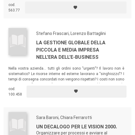
misura".
cod.
563.77
Stefano Frascari, Lorenzo Battaglini
LA GESTIONE GLOBALE DELLA
PICCOLA E MEDIA IMPRESA
NELL'ERA DELL'E-BUSINESS
Nella vostra azienda… tutti gli ordini sono "urgenti"? Il lavoro non è
sistematico? Le risorse interne ed esterne lavorano a "singhiozzo"? I
tempi di consegna concordati non vengono rispettati? I costi non sono
noti o certi? L'"e-Business" vi spaventa?… In questo libro troverete le
cod.
risposte e le soluzioni ai problemi di "gestione" aziendale più diffusi.
100.458
Sara Baroni, Chiara Ferrarotti
UN DECALOGO PER LE VISION 2000.
Organizzare per processi e avviare al