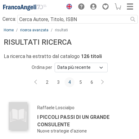
Menu
Cerca:
Main content
Home
ricerca avanzata
risultati
RISULTATI RICERCA
La ricerca ha estratto dal catalogo
126 titoli
Ordina per
2
3
4
5
6
Raffaele Loscialpo
I PICCOLI PASSI DI UN GRANDE
CONSULENTE
Nuove strategie d'azione