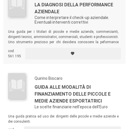
LA DIAGNOSI DELLA PERFORMANCE
AZIENDALE
Come interpretare il check-up aziendale.
Eventuali interventi correttivi
Una guida per i titolari di piccole e medie aziende, commercianti,
dirigenti tecnici, amministrativi, commerciali, studenti e professionisti.
Uno strumento prezioso per chi desidera conoscere la peformance
della propria azienda e vuole individuare le aree di gestione in cui è
cod.
opportuno intervenire.
561.195
Quirino Biscaro
GUIDA ALLE MODALITÀ DI
FINANZIAMENTO DELLE PICCOLE E
MEDIE AZIENDE ESPORTATRICI
Le scelte finanziarie nell'epoca dell'Euro
Una guida pratica ad uso dei dirigenti delle piccole e medie aziende e
dei consulenti.