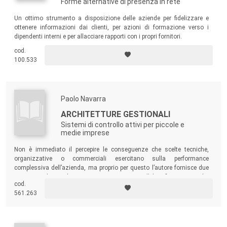
Forme alternative di presenza in rete
Un ottimo strumento a disposizione delle aziende per fidelizzare e
ottenere informazioni dai clienti, per azioni di formazione verso i
dipendenti interni e per allacciare rapporti con i propri fornitori.
cod.
100.533
Paolo Navarra
ARCHITETTURE GESTIONALI
Sistemi di controllo attivi per piccole e
medie imprese
Non è immediato il percepire le conseguenze che scelte tecniche,
organizzative o commerciali esercitano sulla performance
complessiva dell’azienda, ma proprio per questo l’autore fornisce due
strumenti di simulazione, uno economico e l’altro finanziario, che
cod.
permettono di visualizzare gli effetti delle decisioni sullo sviluppo
561.263
aziendale, evidenziandone gli eventuali punti di debolezza o di rischio.