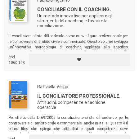
Fabrizia Ingenito
CONCILIARE CON IL COACHING.
Un metodo innovativo per applicare gli
strumenti del coaching e favorire la
conciliazione
Il conciliatore si sta diffondendo come nuova figura professionale per
le controversie di ambito civile e commerciale. Questo volume sviluppa
un’innovativa metodologia di coaching applicata allo specifico
contesto della conciliazione. La forza che il coaching può dare alle
cod.
attività di mediazione è un atout importante per tutti coloro che
1060.193
lavorano in questo ambito, e questa guida fornisce tutte le premesse e
gli strumenti di applicazione.
Raffaella Verga
IL CONCILIATORE PROFESSIONALE.
Attitudini, competenze e tecniche
operative
Per effetto della L. 69/2009 la conciliazione si sta diffondendo, per le
controversie di ambito civile e commerciale, anche in Italia. Questo è il
primo libro che spiega che attitudini e quali competenze deve
possedere il conciliatore. Il testo accompagna il lettore ad acquisire le
cod.