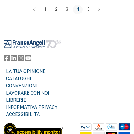
1
2
3
4
5
Footer
LA TUA OPINIONE
CATALOGHI
CONVENZIONI
LAVORARE CON NOI
LIBRERIE
INFORMATIVA PRIVACY
ACCESSIBILITÁ