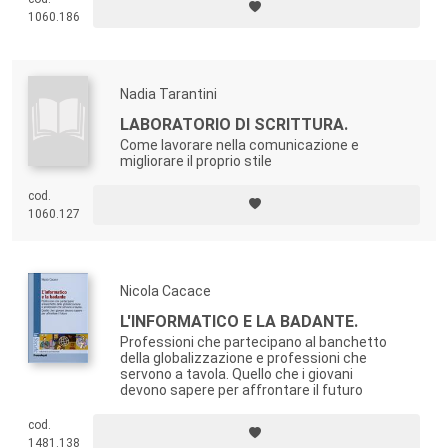
tecniche più efficaci e ad assumere quella mentalità di apertura,
1060.186
disponibilità e ascolto necessaria per diventare un conciliatore.
Nadia Tarantini
LABORATORIO DI SCRITTURA.
Come lavorare nella comunicazione e
migliorare il proprio stile
cod.
1060.127
Nicola Cacace
L'INFORMATICO E LA BADANTE.
Professioni che partecipano al banchetto
della globalizzazione e professioni che
servono a tavola. Quello che i giovani
devono sapere per affrontare il futuro
cod.
1481.138