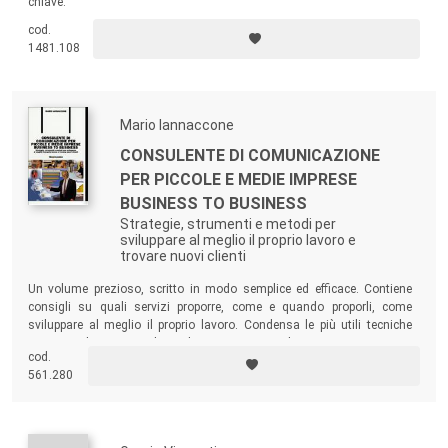
chiave.
cod.
1481.108
Mario Iannaccone
CONSULENTE DI COMUNICAZIONE
PER PICCOLE E MEDIE IMPRESE
BUSINESS TO BUSINESS
Strategie, strumenti e metodi per
sviluppare al meglio il proprio lavoro e
trovare nuovi clienti
Un volume prezioso, scritto in modo semplice ed efficace. Contiene
consigli su quali servizi proporre, come e quando proporli, come
sviluppare al meglio il proprio lavoro. Condensa le più utili tecniche
operative che un consulente di comunicazione deve mettere in atto per
cod.
trovare nuovi clienti.
561.280