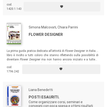
cod.
1420.1.143
Simona Malcovati, Chiara Parrini
FLOWER DESIGNER
La prima guida pratica dedicata all’attività di
Flower Designer
in Italia. Il
libro è rivolto a tutti coloro che stanno riflettendo sulla possibilità di
diventare
Flower Designer
ma non hanno ancora iniziato e a tutte le
persone che, per il lavoro che svolgono (
Wedding Planner
, organizzatori
cod.
di eventi, ristoratori), o per passione e curiosità si trovano a dover
1796.242
“maneggiare” i fiori.
Liana Benedetti
POSTI ESAURITI.
Come organizzare corsi, seminari e
convegni con poca spesa e ottimi risultati