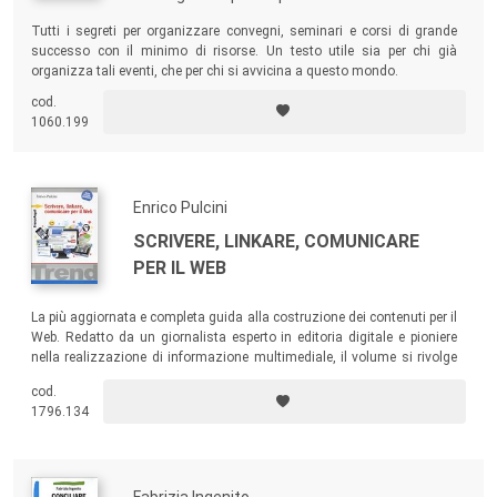
Tutti i segreti per organizzare convegni, seminari e corsi di grande
successo con il minimo di risorse. Un testo utile sia per chi già
organizza tali eventi, che per chi si avvicina a questo mondo.
cod.
1060.199
Enrico Pulcini
SCRIVERE, LINKARE, COMUNICARE
PER IL WEB
La più aggiornata e completa guida alla costruzione dei contenuti per il
Web. Redatto da un giornalista esperto in editoria digitale e pioniere
nella realizzazione di informazione multimediale, il volume si rivolge
non solo a un pubblico professionale ma anche a chi intende
cod.
cimentarsi con la costruzione dei contenuti del Web da neofita e
1796.134
apprendista.