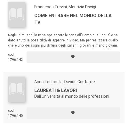
Francesca Trevisi, Maurizio Dovigi
COME ENTRARE NEL MONDO DELLA
TV
Negli ultimi anni la tv ha spalancato le porte all’"uomo qualunque" e ha
dato a tutti la possibilità di apparire in video. Ma per realizzare quello
che è uno dei sogni più diffusi degli italiani, giovani e meno giovani,
vale la pena studiare un percorso. Anche l’ingresso nel mondo della tv
cod.
deve essere preparato e pianificato.
1796.142
Anna Tortorella, Davide Cristante
LAUREATI & LAVORI
Dall'Università al mondo delle professioni
cod.
1796.140