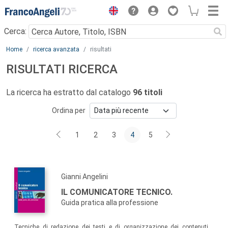
Menu
Cerca:
Main content
Home
ricerca avanzata
risultati
RISULTATI RICERCA
La ricerca ha estratto dal catalogo
96 titoli
Ordina per
1
2
3
4
5
Gianni Angelini
IL COMUNICATORE TECNICO.
Guida pratica alla professione
Tecniche di redazione dei testi e di organizzazione dei contenuti,