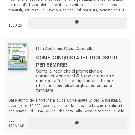
esempi d’utilizzo dei sistemi avanzati per la realizzazione dei
manuali, strumenti di lavoro e trucchi del mestiere, terminologia e
traduzione… Un manuale per il principiante che vuole capire come
cod.
funziona la professione del
technical writer
, ricco anche di spunti per il
1060.261
professionista sulle nuove tecniche che si stanno affermando.
Rita Apollonio, Giulia Carosella
COME CONQUISTARE I TUOI OSPITI
PER SEMPRE!
Semplici tecniche di promozione e
comunicazione per B&B, appartamenti e
case per affitti brevi, agriturismi, dimore
storiche e piccoli alberghi a conduzione
familiare
Dalle autrici della fortunata guida
Come aprire un bed & breakfast in
Italia
(oltre 30.000 copie vendute), la nuova edizione (totalmente
aggiornata) di una guida dedicata alla comunicazione e alla
promozione delle strutture a conduzione familiare: Bed & Breakfast,
cod.
appartamenti e case per affitti brevi, agriturismi, dimore storiche e
1796.160
piccoli alberghi.