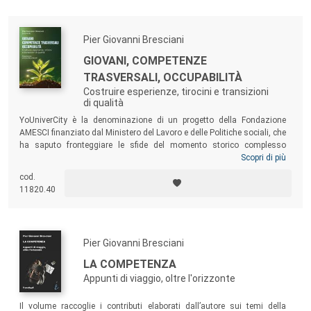
competenze comunque e dovunque acquisite, per migliorare la propria
occupabilità nella società delle transizioni.
Pier Giovanni Bresciani
GIOVANI, COMPETENZE
TRASVERSALI, OCCUPABILITÀ
Costruire esperienze, tirocini e transizioni
di qualità
YoUniverCity è la denominazione di un progetto della Fondazione
AMESCI finanziato dal Ministero del Lavoro e delle Politiche sociali, che
ha saputo fronteggiare le sfide del momento storico complesso
segnato dall’emergenza Covid-19. YoUniverCity ha realizzato su scala
Scopri di più
nazionale un modello di integrazione tra università, volontariato, enti
cod.
locali e terzo settore, coniugando i valori del Servizio civile con
11820.40
esperienze di tirocinio laboratoriale che hanno contribuito ad aiutare i
giovani nell’affrontare il difficile percorso di cambiamento imposto
dall’emergenza.
Pier Giovanni Bresciani
LA COMPETENZA
Appunti di viaggio, oltre l'orizzonte
Il volume raccoglie i contributi elaborati dall’autore sui temi della