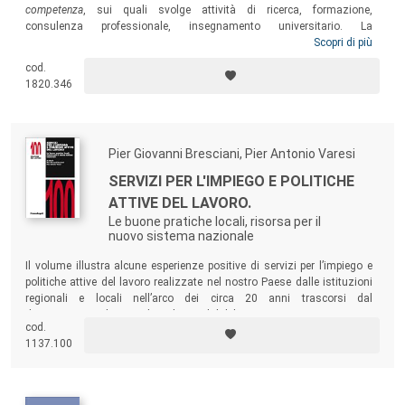
competenza
, sui quali svolge attività di ricerca, formazione,
consulenza professionale, insegnamento universitario. La
ricostruzione del dibattito sul costrutto di
competenza
Scopri di più
e sulle sue
molteplici accezioni si accompagna alla riflessione sulle ragioni
cod.
dell’affermarsi dei tanti ‘modelli’ che si sono succeduti nel tempo nel
1820.346
contesto italiano ed europeo, e al rigoroso intento di verificarne la
consistenza logica, l’utilità pratica, la sostenibilità organizzativa e la
valenza istituzionale.
Pier Giovanni Bresciani, Pier Antonio Varesi
SERVIZI PER L'IMPIEGO E POLITICHE
ATTIVE DEL LAVORO.
Le buone pratiche locali, risorsa per il
nuovo sistema nazionale
Il volume illustra alcune esperienze positive di servizi per l’impiego e
politiche attive del lavoro realizzate nel nostro Paese dalle istituzioni
regionali e locali nell’arco dei circa 20 anni trascorsi dal
decentramento di poteri disciplinato dal d. lgs. n. 469/1997.
cod.
1137.100