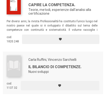
CAPIRE LA COMPETENZA.
Teorie, metodi, esperienze dall'analisi alla
certificazione
Per diversi anni, la rivista
Professionalità
ha costituito l’unico luogo nel
nostro paese nel quale si è sviluppato il dibattito sul tema delle
competenze con continuità e sistematicità. Il volume raccoglie i
contributi pubblicati nella rubrica “competenze e formazione”, diretta
cod.
dall’autore, che rispondono allo stesso tempo a esigenze di
1820.248
approfondimento tecnico-scientifico, di intervento professionale e di
policy-making istituzionale.
Carla Ruffini, Vincenzo Sarchielli
IL BILANCIO DI COMPETENZE.
Nuovi sviluppi
cod.
1137.32