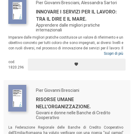
Pier Giovanni Bresciani, Alessandra Sartori
INNOVARE I SERVIZI PER IL LAVORO:
TRA IL DIRE E IL MARE.
Apprendere dalle migliori pratiche
internazionali
Imparare dalle migliori pratiche costituisce un valore di riferimento e un
obiettivo concreto per tutti coloro che sono impegnati, ai diversi livelli e
con ruoli diversi, nel processo di innovazione dei servizi per il lavoro. Il
volume presenta i risultati di una ricognizione ampia e documentata in
Scopri di più
ambito europeo e internazionale, e si propone di integrare prospettiva
cod.
politico-istituzionale, approccio giuslavoristico e orientamento
1820.296
manageriale-organizzativo.
Pier Giovanni Bresciani
RISORSE UMANE
NELL'ORGANIZZAZIONE.
Giovani e donne nelle Banche di Credito
Cooperativo
La Federazione Regionale delle Banche di Credito Cooperativo
dell’Emilia-Romagna ha voluto verificare con una ricerca “sul campo”