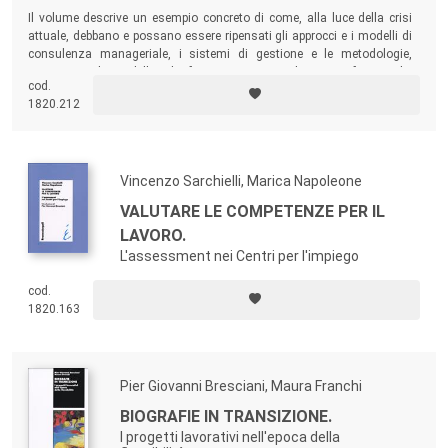
Il volume descrive un esempio concreto di come, alla luce della crisi
attuale, debbano e possano essere ripensati gli approcci e i modelli di
consulenza manageriale, i sistemi di gestione e le metodologie,
attraverso il modello di formazione e sviluppo professionale,
cod.
apprendimento e condivisione di competenze “tacite” adottato nelle
1820.212
Banche di Credito Cooperativo dell’Emilia-Romagna.
Vincenzo Sarchielli, Marica Napoleone
VALUTARE LE COMPETENZE PER IL
LAVORO.
L'assessment nei Centri per l'impiego
cod.
1820.163
Pier Giovanni Bresciani, Maura Franchi
BIOGRAFIE IN TRANSIZIONE.
I progetti lavorativi nell'epoca della