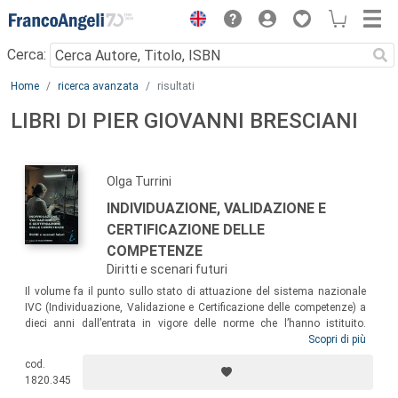
Menu
Cerca:
Main content
Home
ricerca avanzata
risultati
LIBRI DI PIER GIOVANNI BRESCIANI
Olga Turrini
INDIVIDUAZIONE, VALIDAZIONE E
CERTIFICAZIONE DELLE
COMPETENZE
Diritti e scenari futuri
Il volume fa il punto sullo stato di attuazione del sistema nazionale
IVC (Individuazione, Validazione e Certificazione delle competenze) a
dieci anni dall’entrata in vigore delle norme che l’hanno istituito.
L’obiettivo è di fornire la possibilità di orientarsi in un sistema
Scopri di più
complesso, per favorirne la leggibilità e la concreta utilizzabilità. Ciò
cod.
soprattutto da parte di coloro che intendano esigere il nuovo diritto di
1820.345
cittadinanza istituito dalla norma: ottenere il riconoscimento delle