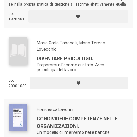
se nella propria pratica di gestione si esprime effettivamente quella
“differenza” che un’efficace campagna di comunicazione ha
cod.
contribuito ad associare al suo nome.
1820.281
Maria Carla Tabanelli, Maria Teresa
Lovecchio
DIVENTARE PSICOLOGO.
Prepararsi all'esame di stato. Area:
psicologia del lavoro
cod.
2000.1089
Francesca Lavorini
CONDIVIDERE COMPETENZE NELLE
ORGANIZZAZIONI.
Un modello di intervento nelle banche